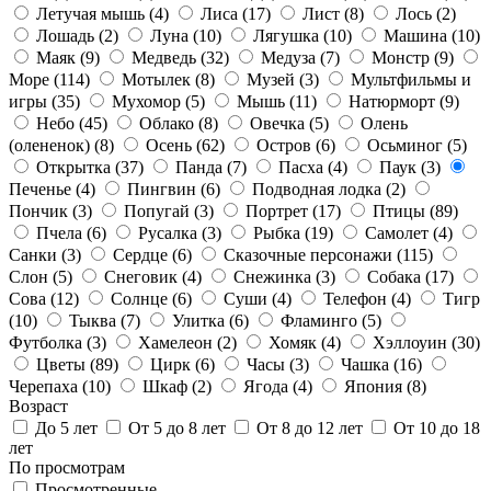
Летучая мышь
(4)
Лиса
(17)
Лист
(8)
Лось
(2)
Лошадь
(2)
Луна
(10)
Лягушка
(10)
Машина
(10)
Маяк
(9)
Медведь
(32)
Медуза
(7)
Монстр
(9)
Море
(114)
Мотылек
(8)
Музей
(3)
Мультфильмы и
игры
(35)
Мухомор
(5)
Мышь
(11)
Натюрморт
(9)
Небо
(45)
Облако
(8)
Овечка
(5)
Олень
(олененок)
(8)
Осень
(62)
Остров
(6)
Осьминог
(5)
Открытка
(37)
Панда
(7)
Пасха
(4)
Паук
(3)
Печенье
(4)
Пингвин
(6)
Подводная лодка
(2)
Пончик
(3)
Попугай
(3)
Портрет
(17)
Птицы
(89)
Пчела
(6)
Русалка
(3)
Рыбка
(19)
Самолет
(4)
Санки
(3)
Сердце
(6)
Сказочные персонажи
(115)
Слон
(5)
Снеговик
(4)
Снежинка
(3)
Собака
(17)
Сова
(12)
Солнце
(6)
Суши
(4)
Телефон
(4)
Тигр
(10)
Тыква
(7)
Улитка
(6)
Фламинго
(5)
Футболка
(3)
Хамелеон
(2)
Хомяк
(4)
Хэллоуин
(30)
Цветы
(89)
Цирк
(6)
Часы
(3)
Чашка
(16)
Черепаха
(10)
Шкаф
(2)
Ягода
(4)
Япония
(8)
Возраст
До 5 лет
От 5 до 8 лет
От 8 до 12 лет
От 10 до 18
лет
По просмотрам
Просмотренные