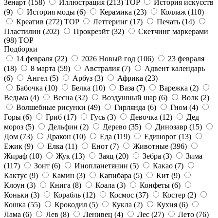
Зенарт
(158)
Иллюстрация
(213)
TOP
История искусств
(9)
История моды
(6)
Керамика
(23)
Коллаж
(110)
Креатив
(272)
TOP
Леттеринг
(17)
Печать
(14)
Пластилин
(202)
Прокреэйт
(32)
Скетчинг маркерами
(98)
TOP
Подборки
14 февраля
(22)
2026 Новый год
(106)
23 февраля
(18)
8 марта
(59)
Австралия
(7)
Адвент календарь
(6)
Ангел
(5)
Арбуз
(3)
Африка
(23)
Бабочка
(10)
Белка
(10)
Ваза
(7)
Варежка
(2)
Ведьма
(4)
Весна
(32)
Воздушный шар
(6)
Волк
(2)
Волшебные рисунки
(49)
Гирлянда
(6)
Гном
(4)
Горы
(6)
Гриб
(17)
Гусь
(3)
Девочка
(12)
Дед
мороз
(5)
Дельфин
(2)
Дерево
(35)
Динозавр
(15)
Дом
(73)
Дракон
(10)
Еда
(119)
Единорог
(13)
Ежик
(9)
Елка
(11)
Енот
(7)
Животные
(396)
Жираф
(10)
Жук
(13)
Заяц
(20)
Зебра
(3)
Зима
(117)
Зонт
(6)
Инопланетянин
(5)
Какао
(7)
Кактус
(9)
Камин
(3)
Капибара
(5)
Кит
(9)
Клоун
(3)
Книга
(8)
Коала
(3)
Конфеты
(6)
Коньки
(3)
Корабль
(12)
Космос
(37)
Костер
(2)
Кошка
(55)
Крокодил
(5)
Кукла
(2)
Кухня
(6)
Лама
(6)
Лев
(8)
Ленивец
(4)
Лес
(27)
Лето
(76)