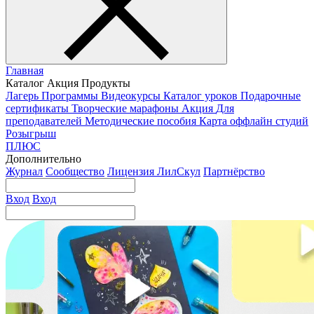
Главная
Каталог
Акция
Продукты
Лагерь
Программы
Видеокурсы
Каталог уроков
Подарочные
сертификаты
Творческие марафоны
Акция
Для
преподавателей
Методические пособия
Карта оффлайн студий
Розыгрыш
ПЛЮС
Дополнительно
Журнал
Сообщество
Лицензия ЛилСкул
Партнёрство
Вход
Вход