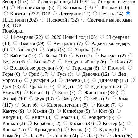
Зенарт
(158)
Иллюстрация
(213)
TOP
История искусств
(9)
История моды
(6)
Керамика
(23)
Коллаж
(110)
Креатив
(272)
TOP
Леттеринг
(17)
Печать
(14)
Пластилин
(202)
Прокреэйт
(32)
Скетчинг маркерами
(98)
TOP
Подборки
14 февраля
(22)
2026 Новый год
(106)
23 февраля
(18)
8 марта
(59)
Австралия
(7)
Адвент календарь
(6)
Ангел
(5)
Арбуз
(3)
Африка
(23)
Бабочка
(10)
Белка
(10)
Ваза
(7)
Варежка
(2)
Ведьма
(4)
Весна
(32)
Воздушный шар
(6)
Волк
(2)
Волшебные рисунки
(49)
Гирлянда
(6)
Гном
(4)
Горы
(6)
Гриб
(17)
Гусь
(3)
Девочка
(12)
Дед
мороз
(5)
Дельфин
(2)
Дерево
(35)
Динозавр
(15)
Дом
(73)
Дракон
(10)
Еда
(119)
Единорог
(13)
Ежик
(9)
Елка
(11)
Енот
(7)
Животные
(396)
Жираф
(10)
Жук
(13)
Заяц
(20)
Зебра
(3)
Зима
(117)
Зонт
(6)
Инопланетянин
(5)
Какао
(7)
Кактус
(9)
Камин
(3)
Капибара
(5)
Кит
(9)
Клоун
(3)
Книга
(8)
Коала
(3)
Конфеты
(6)
Коньки
(3)
Корабль
(12)
Космос
(37)
Костер
(2)
Кошка
(55)
Крокодил
(5)
Кукла
(2)
Кухня
(6)
Лама
(6)
Лев
(8)
Ленивец
(4)
Лес
(27)
Лето
(76)