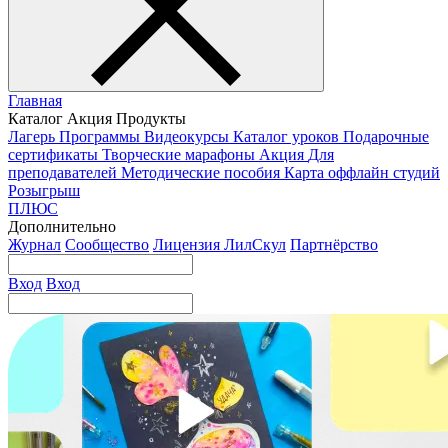
Главная
Каталог
Акция
Продукты
Лагерь
Программы
Видеокурсы
Каталог уроков
Подарочные
сертификаты
Творческие марафоны
Акция
Для
преподавателей
Методические пособия
Карта оффлайн студий
Розыгрыш
ПЛЮС
Дополнительно
Журнал
Сообщество
Лицензия ЛилСкул
Партнёрство
Вход
Вход