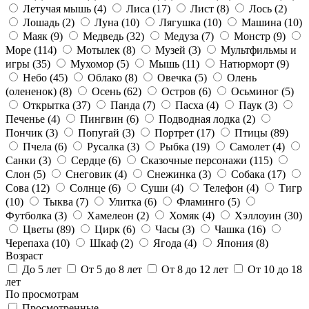
Летучая мышь
(4)
Лиса
(17)
Лист
(8)
Лось
(2)
Лошадь
(2)
Луна
(10)
Лягушка
(10)
Машина
(10)
Маяк
(9)
Медведь
(32)
Медуза
(7)
Монстр
(9)
Море
(114)
Мотылек
(8)
Музей
(3)
Мультфильмы и
игры
(35)
Мухомор
(5)
Мышь
(11)
Натюрморт
(9)
Небо
(45)
Облако
(8)
Овечка
(5)
Олень
(олененок)
(8)
Осень
(62)
Остров
(6)
Осьминог
(5)
Открытка
(37)
Панда
(7)
Пасха
(4)
Паук
(3)
Печенье
(4)
Пингвин
(6)
Подводная лодка
(2)
Пончик
(3)
Попугай
(3)
Портрет
(17)
Птицы
(89)
Пчела
(6)
Русалка
(3)
Рыбка
(19)
Самолет
(4)
Санки
(3)
Сердце
(6)
Сказочные персонажи
(115)
Слон
(5)
Снеговик
(4)
Снежинка
(3)
Собака
(17)
Сова
(12)
Солнце
(6)
Суши
(4)
Телефон
(4)
Тигр
(10)
Тыква
(7)
Улитка
(6)
Фламинго
(5)
Футболка
(3)
Хамелеон
(2)
Хомяк
(4)
Хэллоуин
(30)
Цветы
(89)
Цирк
(6)
Часы
(3)
Чашка
(16)
Черепаха
(10)
Шкаф
(2)
Ягода
(4)
Япония
(8)
Возраст
До 5 лет
От 5 до 8 лет
От 8 до 12 лет
От 10 до 18
лет
По просмотрам
Просмотренные