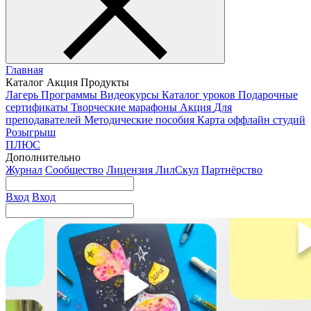
Главная
Каталог
Акция
Продукты
Лагерь
Программы
Видеокурсы
Каталог уроков
Подарочные
сертификаты
Творческие марафоны
Акция
Для
преподавателей
Методические пособия
Карта оффлайн студий
Розыгрыш
ПЛЮС
Дополнительно
Журнал
Сообщество
Лицензия ЛилСкул
Партнёрство
Вход
Вход