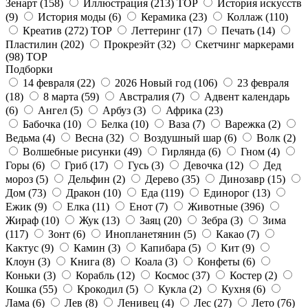
Зенарт
(158)
Иллюстрация
(213)
TOP
История искусств
(9)
История моды
(6)
Керамика
(23)
Коллаж
(110)
Креатив
(272)
TOP
Леттеринг
(17)
Печать
(14)
Пластилин
(202)
Прокреэйт
(32)
Скетчинг маркерами
(98)
TOP
Подборки
14 февраля
(22)
2026 Новый год
(106)
23 февраля
(18)
8 марта
(59)
Австралия
(7)
Адвент календарь
(6)
Ангел
(5)
Арбуз
(3)
Африка
(23)
Бабочка
(10)
Белка
(10)
Ваза
(7)
Варежка
(2)
Ведьма
(4)
Весна
(32)
Воздушный шар
(6)
Волк
(2)
Волшебные рисунки
(49)
Гирлянда
(6)
Гном
(4)
Горы
(6)
Гриб
(17)
Гусь
(3)
Девочка
(12)
Дед
мороз
(5)
Дельфин
(2)
Дерево
(35)
Динозавр
(15)
Дом
(73)
Дракон
(10)
Еда
(119)
Единорог
(13)
Ежик
(9)
Елка
(11)
Енот
(7)
Животные
(396)
Жираф
(10)
Жук
(13)
Заяц
(20)
Зебра
(3)
Зима
(117)
Зонт
(6)
Инопланетянин
(5)
Какао
(7)
Кактус
(9)
Камин
(3)
Капибара
(5)
Кит
(9)
Клоун
(3)
Книга
(8)
Коала
(3)
Конфеты
(6)
Коньки
(3)
Корабль
(12)
Космос
(37)
Костер
(2)
Кошка
(55)
Крокодил
(5)
Кукла
(2)
Кухня
(6)
Лама
(6)
Лев
(8)
Ленивец
(4)
Лес
(27)
Лето
(76)