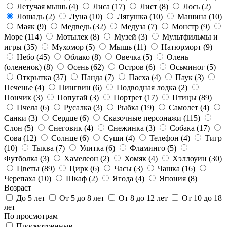
Летучая мышь
(4)
Лиса
(17)
Лист
(8)
Лось
(2)
Лошадь
(2)
Луна
(10)
Лягушка
(10)
Машина
(10)
Маяк
(9)
Медведь
(32)
Медуза
(7)
Монстр
(9)
Море
(114)
Мотылек
(8)
Музей
(3)
Мультфильмы и
игры
(35)
Мухомор
(5)
Мышь
(11)
Натюрморт
(9)
Небо
(45)
Облако
(8)
Овечка
(5)
Олень
(олененок)
(8)
Осень
(62)
Остров
(6)
Осьминог
(5)
Открытка
(37)
Панда
(7)
Пасха
(4)
Паук
(3)
Печенье
(4)
Пингвин
(6)
Подводная лодка
(2)
Пончик
(3)
Попугай
(3)
Портрет
(17)
Птицы
(89)
Пчела
(6)
Русалка
(3)
Рыбка
(19)
Самолет
(4)
Санки
(3)
Сердце
(6)
Сказочные персонажи
(115)
Слон
(5)
Снеговик
(4)
Снежинка
(3)
Собака
(17)
Сова
(12)
Солнце
(6)
Суши
(4)
Телефон
(4)
Тигр
(10)
Тыква
(7)
Улитка
(6)
Фламинго
(5)
Футболка
(3)
Хамелеон
(2)
Хомяк
(4)
Хэллоуин
(30)
Цветы
(89)
Цирк
(6)
Часы
(3)
Чашка
(16)
Черепаха
(10)
Шкаф
(2)
Ягода
(4)
Япония
(8)
Возраст
До 5 лет
От 5 до 8 лет
От 8 до 12 лет
От 10 до 18
лет
По просмотрам
Просмотренные