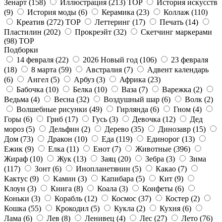
Зенарт
(158)
Иллюстрация
(213)
TOP
История искусств
(9)
История моды
(6)
Керамика
(23)
Коллаж
(110)
Креатив
(272)
TOP
Леттеринг
(17)
Печать
(14)
Пластилин
(202)
Прокреэйт
(32)
Скетчинг маркерами
(98)
TOP
Подборки
14 февраля
(22)
2026 Новый год
(106)
23 февраля
(18)
8 марта
(59)
Австралия
(7)
Адвент календарь
(6)
Ангел
(5)
Арбуз
(3)
Африка
(23)
Бабочка
(10)
Белка
(10)
Ваза
(7)
Варежка
(2)
Ведьма
(4)
Весна
(32)
Воздушный шар
(6)
Волк
(2)
Волшебные рисунки
(49)
Гирлянда
(6)
Гном
(4)
Горы
(6)
Гриб
(17)
Гусь
(3)
Девочка
(12)
Дед
мороз
(5)
Дельфин
(2)
Дерево
(35)
Динозавр
(15)
Дом
(73)
Дракон
(10)
Еда
(119)
Единорог
(13)
Ежик
(9)
Елка
(11)
Енот
(7)
Животные
(396)
Жираф
(10)
Жук
(13)
Заяц
(20)
Зебра
(3)
Зима
(117)
Зонт
(6)
Инопланетянин
(5)
Какао
(7)
Кактус
(9)
Камин
(3)
Капибара
(5)
Кит
(9)
Клоун
(3)
Книга
(8)
Коала
(3)
Конфеты
(6)
Коньки
(3)
Корабль
(12)
Космос
(37)
Костер
(2)
Кошка
(55)
Крокодил
(5)
Кукла
(2)
Кухня
(6)
Лама
(6)
Лев
(8)
Ленивец
(4)
Лес
(27)
Лето
(76)