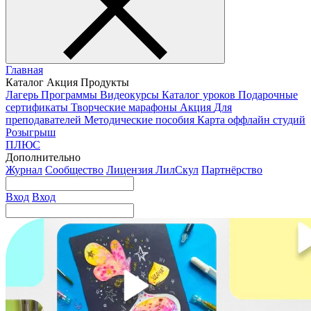
Главная
Каталог
Акция
Продукты
Лагерь
Программы
Видеокурсы
Каталог уроков
Подарочные
сертификаты
Творческие марафоны
Акция
Для
преподавателей
Методические пособия
Карта оффлайн студий
Розыгрыш
ПЛЮС
Дополнительно
Журнал
Сообщество
Лицензия ЛилСкул
Партнёрство
Вход
Вход