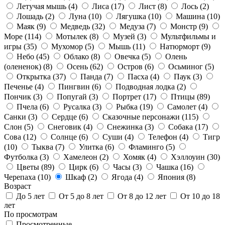
Летучая мышь
(4)
Лиса
(17)
Лист
(8)
Лось
(2)
Лошадь
(2)
Луна
(10)
Лягушка
(10)
Машина
(10)
Маяк
(9)
Медведь
(32)
Медуза
(7)
Монстр
(9)
Море
(114)
Мотылек
(8)
Музей
(3)
Мультфильмы и
игры
(35)
Мухомор
(5)
Мышь
(11)
Натюрморт
(9)
Небо
(45)
Облако
(8)
Овечка
(5)
Олень
(олененок)
(8)
Осень
(62)
Остров
(6)
Осьминог
(5)
Открытка
(37)
Панда
(7)
Пасха
(4)
Паук
(3)
Печенье
(4)
Пингвин
(6)
Подводная лодка
(2)
Пончик
(3)
Попугай
(3)
Портрет
(17)
Птицы
(89)
Пчела
(6)
Русалка
(3)
Рыбка
(19)
Самолет
(4)
Санки
(3)
Сердце
(6)
Сказочные персонажи
(115)
Слон
(5)
Снеговик
(4)
Снежинка
(3)
Собака
(17)
Сова
(12)
Солнце
(6)
Суши
(4)
Телефон
(4)
Тигр
(10)
Тыква
(7)
Улитка
(6)
Фламинго
(5)
Футболка
(3)
Хамелеон
(2)
Хомяк
(4)
Хэллоуин
(30)
Цветы
(89)
Цирк
(6)
Часы
(3)
Чашка
(16)
Черепаха
(10)
Шкаф
(2)
Ягода
(4)
Япония
(8)
Возраст
До 5 лет
От 5 до 8 лет
От 8 до 12 лет
От 10 до 18
лет
По просмотрам
Просмотренные