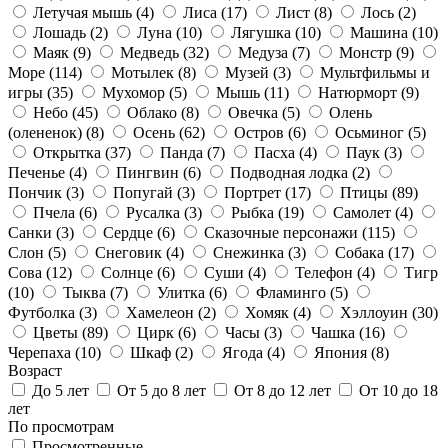
Летучая мышь
(4)
Лиса
(17)
Лист
(8)
Лось
(2)
Лошадь
(2)
Луна
(10)
Лягушка
(10)
Машина
(10)
Маяк
(9)
Медведь
(32)
Медуза
(7)
Монстр
(9)
Море
(114)
Мотылек
(8)
Музей
(3)
Мультфильмы и
игры
(35)
Мухомор
(5)
Мышь
(11)
Натюрморт
(9)
Небо
(45)
Облако
(8)
Овечка
(5)
Олень
(олененок)
(8)
Осень
(62)
Остров
(6)
Осьминог
(5)
Открытка
(37)
Панда
(7)
Пасха
(4)
Паук
(3)
Печенье
(4)
Пингвин
(6)
Подводная лодка
(2)
Пончик
(3)
Попугай
(3)
Портрет
(17)
Птицы
(89)
Пчела
(6)
Русалка
(3)
Рыбка
(19)
Самолет
(4)
Санки
(3)
Сердце
(6)
Сказочные персонажи
(115)
Слон
(5)
Снеговик
(4)
Снежинка
(3)
Собака
(17)
Сова
(12)
Солнце
(6)
Суши
(4)
Телефон
(4)
Тигр
(10)
Тыква
(7)
Улитка
(6)
Фламинго
(5)
Футболка
(3)
Хамелеон
(2)
Хомяк
(4)
Хэллоуин
(30)
Цветы
(89)
Цирк
(6)
Часы
(3)
Чашка
(16)
Черепаха
(10)
Шкаф
(2)
Ягода
(4)
Япония
(8)
Возраст
До 5 лет
От 5 до 8 лет
От 8 до 12 лет
От 10 до 18
лет
По просмотрам
Просмотренные