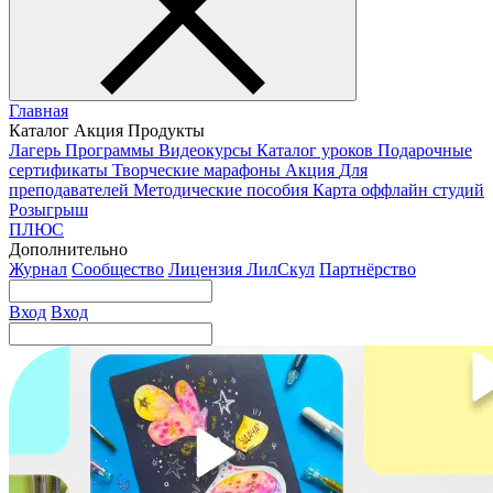
Главная
Каталог
Акция
Продукты
Лагерь
Программы
Видеокурсы
Каталог уроков
Подарочные
сертификаты
Творческие марафоны
Акция
Для
преподавателей
Методические пособия
Карта оффлайн студий
Розыгрыш
ПЛЮС
Дополнительно
Журнал
Сообщество
Лицензия ЛилСкул
Партнёрство
Вход
Вход