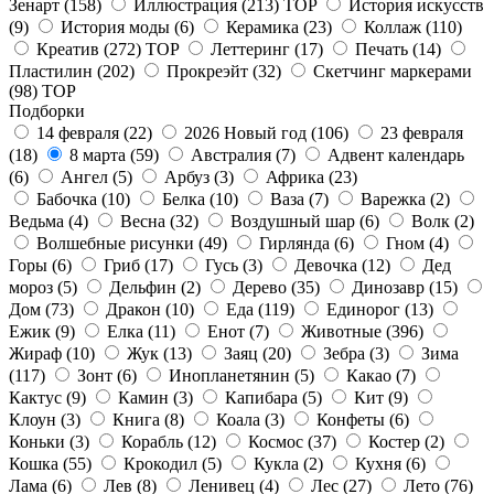
Зенарт
(158)
Иллюстрация
(213)
TOP
История искусств
(9)
История моды
(6)
Керамика
(23)
Коллаж
(110)
Креатив
(272)
TOP
Леттеринг
(17)
Печать
(14)
Пластилин
(202)
Прокреэйт
(32)
Скетчинг маркерами
(98)
TOP
Подборки
14 февраля
(22)
2026 Новый год
(106)
23 февраля
(18)
8 марта
(59)
Австралия
(7)
Адвент календарь
(6)
Ангел
(5)
Арбуз
(3)
Африка
(23)
Бабочка
(10)
Белка
(10)
Ваза
(7)
Варежка
(2)
Ведьма
(4)
Весна
(32)
Воздушный шар
(6)
Волк
(2)
Волшебные рисунки
(49)
Гирлянда
(6)
Гном
(4)
Горы
(6)
Гриб
(17)
Гусь
(3)
Девочка
(12)
Дед
мороз
(5)
Дельфин
(2)
Дерево
(35)
Динозавр
(15)
Дом
(73)
Дракон
(10)
Еда
(119)
Единорог
(13)
Ежик
(9)
Елка
(11)
Енот
(7)
Животные
(396)
Жираф
(10)
Жук
(13)
Заяц
(20)
Зебра
(3)
Зима
(117)
Зонт
(6)
Инопланетянин
(5)
Какао
(7)
Кактус
(9)
Камин
(3)
Капибара
(5)
Кит
(9)
Клоун
(3)
Книга
(8)
Коала
(3)
Конфеты
(6)
Коньки
(3)
Корабль
(12)
Космос
(37)
Костер
(2)
Кошка
(55)
Крокодил
(5)
Кукла
(2)
Кухня
(6)
Лама
(6)
Лев
(8)
Ленивец
(4)
Лес
(27)
Лето
(76)