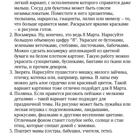
легкий вариант, с исполнением которого справится даже
малыш. Сосуд для букетика может быть совсем
незамысловатым. Поместите в него хризантемы,
тюльпаны, нарциссы, гиацинты, лилии или мимозу – то,
что больше нравится маме. Раскрасьте яркими красками
– и рисунок готов.
Восьмерка. Ну, конечно, это ведь 8 Марта. Нарисуйте
большую объемную цифру "8". Украсьте ее бутонами,
зелеными веточками, стеблями, листочками, бабочками.
Можно сделать восьмерку аппликацией из цветной
бумаги на белом плотном картоне. Такую работу можно
украсить сухоцветами, бусинками, бантами из ткани или
ленты, и прочим декором.
Зверята. Нарисуйте пушистого мишку, милого зайчика,
птичку, котенка или, например, щенка. В лапы ему
можно дать алое сердечко или красивый цветок. Такой
вариант картинки тоже отлично подойдет для 8 Марта.
Полянка. Если нравится рисовать пейзажи с мелкими
деталями – такой вариант тоже подходит для
праздничной темы. На рисунке может быть лужайка или
лесная опушка с подснежниками, ландышами,
крокусами, фиалками и другими весенними цветами.
Отличным фоном станет голубое небо, солнце и стаи
птиц, которые спешат домой с зимовки.
Портрет мамы (сестры, бабушки, учителя, тети).