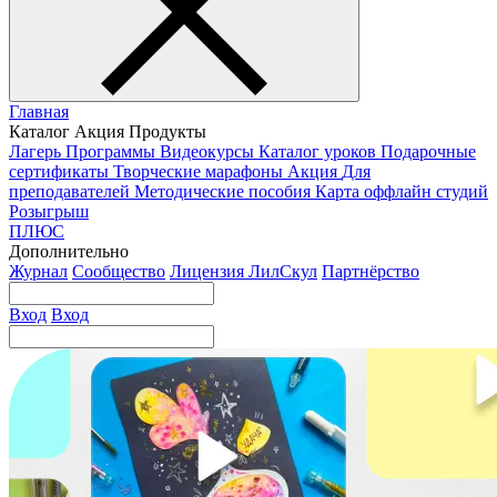
Главная
Каталог
Акция
Продукты
Лагерь
Программы
Видеокурсы
Каталог уроков
Подарочные
сертификаты
Творческие марафоны
Акция
Для
преподавателей
Методические пособия
Карта оффлайн студий
Розыгрыш
ПЛЮС
Дополнительно
Журнал
Сообщество
Лицензия ЛилСкул
Партнёрство
Вход
Вход