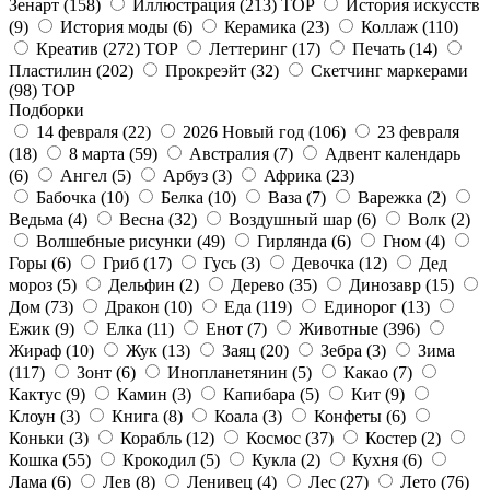
Зенарт
(158)
Иллюстрация
(213)
TOP
История искусств
(9)
История моды
(6)
Керамика
(23)
Коллаж
(110)
Креатив
(272)
TOP
Леттеринг
(17)
Печать
(14)
Пластилин
(202)
Прокреэйт
(32)
Скетчинг маркерами
(98)
TOP
Подборки
14 февраля
(22)
2026 Новый год
(106)
23 февраля
(18)
8 марта
(59)
Австралия
(7)
Адвент календарь
(6)
Ангел
(5)
Арбуз
(3)
Африка
(23)
Бабочка
(10)
Белка
(10)
Ваза
(7)
Варежка
(2)
Ведьма
(4)
Весна
(32)
Воздушный шар
(6)
Волк
(2)
Волшебные рисунки
(49)
Гирлянда
(6)
Гном
(4)
Горы
(6)
Гриб
(17)
Гусь
(3)
Девочка
(12)
Дед
мороз
(5)
Дельфин
(2)
Дерево
(35)
Динозавр
(15)
Дом
(73)
Дракон
(10)
Еда
(119)
Единорог
(13)
Ежик
(9)
Елка
(11)
Енот
(7)
Животные
(396)
Жираф
(10)
Жук
(13)
Заяц
(20)
Зебра
(3)
Зима
(117)
Зонт
(6)
Инопланетянин
(5)
Какао
(7)
Кактус
(9)
Камин
(3)
Капибара
(5)
Кит
(9)
Клоун
(3)
Книга
(8)
Коала
(3)
Конфеты
(6)
Коньки
(3)
Корабль
(12)
Космос
(37)
Костер
(2)
Кошка
(55)
Крокодил
(5)
Кукла
(2)
Кухня
(6)
Лама
(6)
Лев
(8)
Ленивец
(4)
Лес
(27)
Лето
(76)