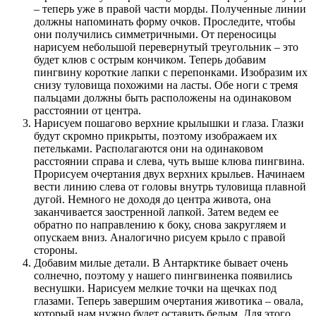
– теперь уже в правой части морды. Полученные линии
должны напоминать форму очков. Проследите, чтобы
они получились симметричными. От переносицы
нарисуем небольшой перевернутый треугольник – это
будет клюв с острым кончиком. Теперь добавим
пингвину короткие лапки с перепонками. Изобразим их
снизу туловища похожими на ласты. Обе ноги с тремя
пальцами должны быть расположены на одинаковом
расстоянии от центра.
Нарисуем пошагово верхние крылышки и глаза. Глазки
будут скромно прикрыты, поэтому изображаем их
петельками. Располагаются они на одинаковом
расстоянии справа и слева, чуть выше клюва пингвина.
Прорисуем очертания двух верхних крыльев. Начинаем
вести линию слева от головы внутрь туловища плавной
дугой. Немного не доходя до центра живота, она
заканчивается заостренной лапкой. Затем ведем ее
обратно по направлению к боку, снова закругляем и
опускаем вниз. Аналогично рисуем крыло с правой
стороны.
Добавим милые детали. В Антарктике бывает очень
солнечно, поэтому у нашего пингвиненка появились
веснушки. Нарисуем мелкие точки на щечках под
глазами. Теперь завершим очертания животика – овала,
который нам нужно будет оставить белым. Для этого