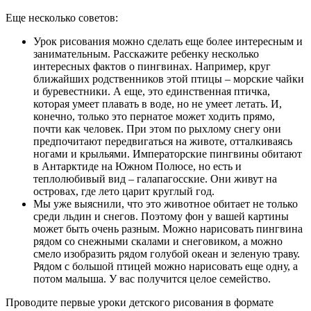
Еще несколько советов:
Урок рисования можно сделать еще более интересным и
занимательным. Расскажите ребенку несколько
интересных фактов о пингвинах. Например, круг
ближайших родственников этой птицы – морские чайки
и буревестники. А еще, это единственная птичка,
которая умеет плавать в воде, но не умеет летать. И,
конечно, только это пернатое может ходить прямо,
почти как человек. При этом по рыхлому снегу они
предпочитают передвигаться на животе, отталкиваясь
ногами и крыльями. Императорские пингвины обитают
в Антарктиде на Южном Полюсе, но есть и
теплолюбивый вид – галапагосские. Они живут на
островах, где лето царит круглый год.
Мы уже выяснили, что это животное обитает не только
среди льдин и снегов. Поэтому фон у вашей картины
может быть очень разным. Можно нарисовать пингвина
рядом со снежными скалами и снеговиком, а можно
смело изобразить рядом голубой океан и зеленую траву.
Рядом с большой птицей можно нарисовать еще одну, а
потом малыша. У вас получится целое семейство.
Проводите первые уроки детского рисования в формате