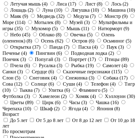
Летучая мышь
(4)
Лиса
(17)
Лист
(8)
Лось
(2)
Лошадь
(2)
Луна
(10)
Лягушка
(10)
Машина
(10)
Маяк
(9)
Медведь
(32)
Медуза
(7)
Монстр
(9)
Море
(114)
Мотылек
(8)
Музей
(3)
Мультфильмы и
игры
(35)
Мухомор
(5)
Мышь
(11)
Натюрморт
(9)
Небо
(45)
Облако
(8)
Овечка
(5)
Олень
(олененок)
(8)
Осень
(62)
Остров
(6)
Осьминог
(5)
Открытка
(37)
Панда
(7)
Пасха
(4)
Паук
(3)
Печенье
(4)
Пингвин
(6)
Подводная лодка
(2)
Пончик
(3)
Попугай
(3)
Портрет
(17)
Птицы
(89)
Пчела
(6)
Русалка
(3)
Рыбка
(19)
Самолет
(4)
Санки
(3)
Сердце
(6)
Сказочные персонажи
(115)
Слон
(5)
Снеговик
(4)
Снежинка
(3)
Собака
(17)
Сова
(12)
Солнце
(6)
Суши
(4)
Телефон
(4)
Тигр
(10)
Тыква
(7)
Улитка
(6)
Фламинго
(5)
Футболка
(3)
Хамелеон
(2)
Хомяк
(4)
Хэллоуин
(30)
Цветы
(89)
Цирк
(6)
Часы
(3)
Чашка
(16)
Черепаха
(10)
Шкаф
(2)
Ягода
(4)
Япония
(8)
Возраст
До 5 лет
От 5 до 8 лет
От 8 до 12 лет
От 10 до 18
лет
По просмотрам
Просмотренные