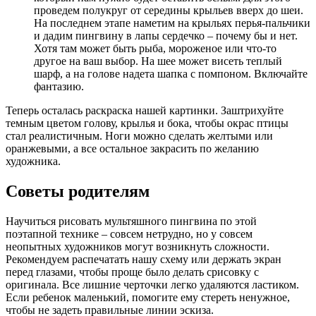
проведем полукруг от середины крыльев вверх до шеи.
На последнем этапе наметим на крыльях перья-пальчики
и дадим пингвину в лапы сердечко – почему бы и нет.
Хотя там может быть рыба, мороженое или что-то
другое на ваш выбор. На шее может висеть теплый
шарф, а на голове надета шапка с помпоном. Включайте
фантазию.
Теперь осталась раскраска нашей картинки. Заштрихуйте
темным цветом голову, крылья и бока, чтобы окрас птицы
стал реалистичным. Ноги можно сделать желтыми или
оранжевыми, а все остальное закрасить по желанию
художника.
Советы родителям
Научиться рисовать мультяшного пингвина по этой
поэтапной технике – совсем нетрудно, но у совсем
неопытных художников могут возникнуть сложности.
Рекомендуем распечатать нашу схему или держать экран
перед глазами, чтобы проще было делать срисовку с
оригинала. Все лишние черточки легко удаляются ластиком.
Если ребенок маленький, помогите ему стереть ненужное,
чтобы не задеть правильные линии эскиза.