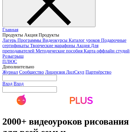
Главная
Продукты
Акция
Продукты
Лагерь
Программы
Видеокурсы
Каталог уроков
Подарочные
сертификаты
Творческие марафоны
Акция
Для
преподавателей
Методические пособия
Карта оффлайн студий
Розыгрыш
ПЛЮС
Дополнительно
Журнал
Сообщество
Лицензия ЛилСкул
Партнёрство
Вход
Вход
2000+ видеоуроков рисования