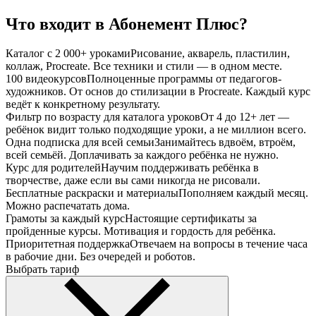
Что входит в Абонемент
Плюс?
Каталог с 2 000+ уроками
Рисование, акварель, пластилин,
коллаж, Procreate. Все техники и стили — в одном месте.
100 видеокурсов
Полноценные программы от педагогов-
художников. От основ до стилизации в Procreate. Каждый курс
ведёт к конкретному результату.
Фильтр по возрасту для каталога уроков
От 4 до 12+ лет —
ребёнок видит только подходящие уроки, а не миллион всего.
Одна подписка для всей семьи
Занимайтесь вдвоём, втроём,
всей семьёй. Доплачивать за каждого ребёнка не нужно.
Курс для родителей
Научим поддерживать ребёнка в
творчестве, даже если вы сами никогда не рисовали.
Бесплатные раскраски и материалы
Пополняем каждый месяц.
Можно распечатать дома.
Грамоты за каждый курс
Настоящие сертификаты за
пройденные курсы. Мотивация и гордость для ребёнка.
Приоритетная поддержка
Отвечаем на вопросы в течение часа
в рабочие дни. Без очередей и роботов.
Выбрать тариф