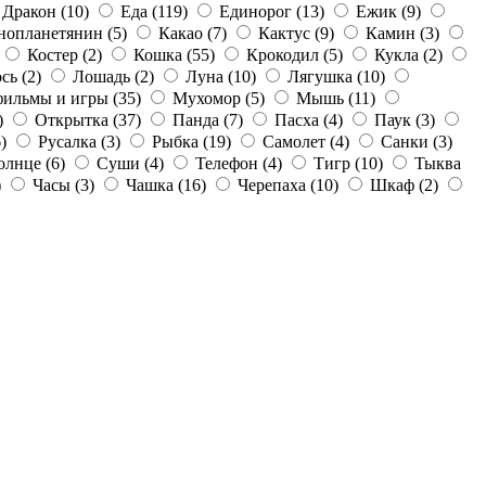
Дракон
(10)
Еда
(119)
Единорог
(13)
Ежик
(9)
нопланетянин
(5)
Какао
(7)
Кактус
(9)
Камин
(3)
Костер
(2)
Кошка
(55)
Крокодил
(5)
Кукла
(2)
ось
(2)
Лошадь
(2)
Луна
(10)
Лягушка
(10)
фильмы и игры
(35)
Мухомор
(5)
Мышь
(11)
)
Открытка
(37)
Панда
(7)
Пасха
(4)
Паук
(3)
)
Русалка
(3)
Рыбка
(19)
Самолет
(4)
Санки
(3)
олнце
(6)
Суши
(4)
Телефон
(4)
Тигр
(10)
Тыква
)
Часы
(3)
Чашка
(16)
Черепаха
(10)
Шкаф
(2)