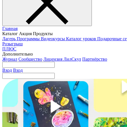
Главная
Каталог
Акция
Продукты
Лагерь
Программы
Видеокурсы
Каталог уроков
Подарочные с
Розыгрыш
ПЛЮС
Дополнительно
Журнал
Сообщество
Лицензия ЛилСкул
Партнёрство
Вход
Вход