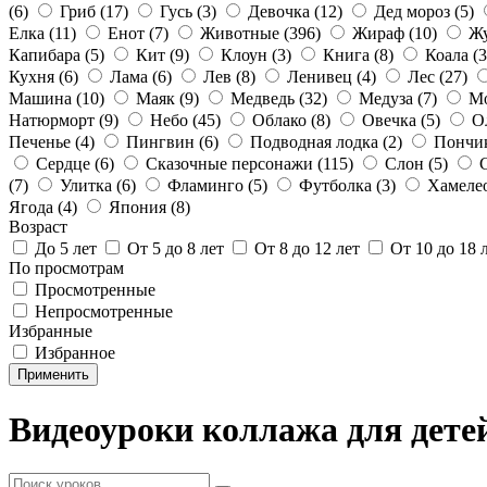
(6)
Гриб
(17)
Гусь
(3)
Девочка
(12)
Дед мороз
(5)
Елка
(11)
Енот
(7)
Животные
(396)
Жираф
(10)
Ж
Капибара
(5)
Кит
(9)
Клоун
(3)
Книга
(8)
Коала
(3
Кухня
(6)
Лама
(6)
Лев
(8)
Ленивец
(4)
Лес
(27)
Машина
(10)
Маяк
(9)
Медведь
(32)
Медуза
(7)
М
Натюрморт
(9)
Небо
(45)
Облако
(8)
Овечка
(5)
О
Печенье
(4)
Пингвин
(6)
Подводная лодка
(2)
Пончи
Сердце
(6)
Сказочные персонажи
(115)
Слон
(5)
(7)
Улитка
(6)
Фламинго
(5)
Футболка
(3)
Хамеле
Ягода
(4)
Япония
(8)
Возраст
До 5 лет
От 5 до 8 лет
От 8 до 12 лет
От 10 до 18 
По просмотрам
Просмотренные
Непросмотренные
Избранные
Избранное
Применить
Видеоуроки коллажа для дете