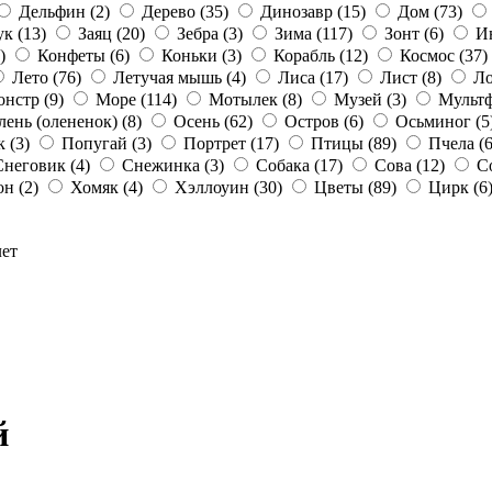
Дельфин
(2)
Дерево
(35)
Динозавр
(15)
Дом
(73)
ук
(13)
Заяц
(20)
Зебра
(3)
Зима
(117)
Зонт
(6)
И
)
Конфеты
(6)
Коньки
(3)
Корабль
(12)
Космос
(37)
Лето
(76)
Летучая мышь
(4)
Лиса
(17)
Лист
(8)
Л
онстр
(9)
Море
(114)
Мотылек
(8)
Музей
(3)
Мульт
лень (олененок)
(8)
Осень
(62)
Остров
(6)
Осьминог
(5
к
(3)
Попугай
(3)
Портрет
(17)
Птицы
(89)
Пчела
(6
Снеговик
(4)
Снежинка
(3)
Собака
(17)
Сова
(12)
С
он
(2)
Хомяк
(4)
Хэллоуин
(30)
Цветы
(89)
Цирк
(6
лет
й