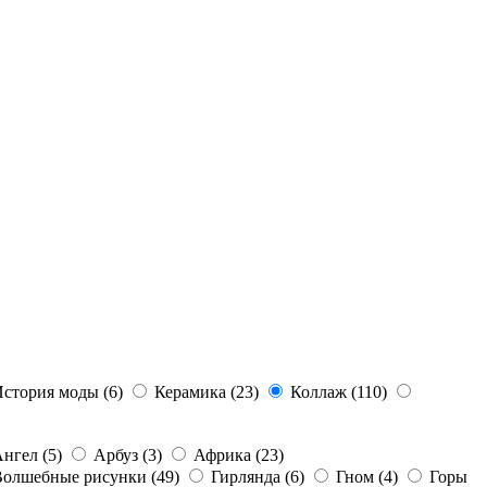
История моды
(6)
Керамика
(23)
Коллаж
(110)
Ангел
(5)
Арбуз
(3)
Африка
(23)
Волшебные рисунки
(49)
Гирлянда
(6)
Гном
(4)
Горы