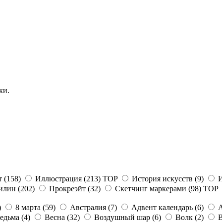
ки.
т
(158)
Иллюстрация
(213)
TOP
История искусств
(9)
тилин
(202)
Прокреэйт
(32)
Скетчинг маркерами
(98)
TOP
)
8 марта
(59)
Австралия
(7)
Адвент календарь
(6)
едьма
(4)
Весна
(32)
Воздушный шар
(6)
Волк
(2)