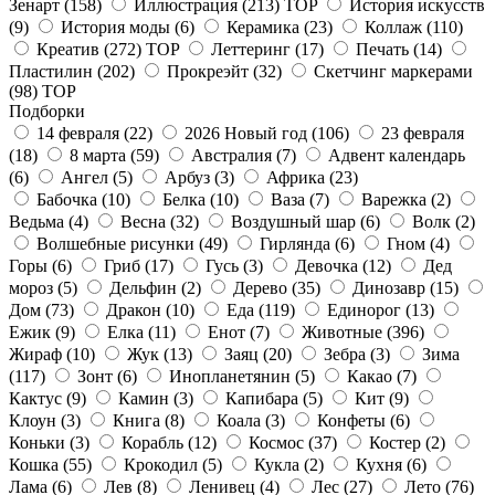
Зенарт
(158)
Иллюстрация
(213)
TOP
История искусств
(9)
История моды
(6)
Керамика
(23)
Коллаж
(110)
Креатив
(272)
TOP
Леттеринг
(17)
Печать
(14)
Пластилин
(202)
Прокреэйт
(32)
Скетчинг маркерами
(98)
TOP
Подборки
14 февраля
(22)
2026 Новый год
(106)
23 февраля
(18)
8 марта
(59)
Австралия
(7)
Адвент календарь
(6)
Ангел
(5)
Арбуз
(3)
Африка
(23)
Бабочка
(10)
Белка
(10)
Ваза
(7)
Варежка
(2)
Ведьма
(4)
Весна
(32)
Воздушный шар
(6)
Волк
(2)
Волшебные рисунки
(49)
Гирлянда
(6)
Гном
(4)
Горы
(6)
Гриб
(17)
Гусь
(3)
Девочка
(12)
Дед
мороз
(5)
Дельфин
(2)
Дерево
(35)
Динозавр
(15)
Дом
(73)
Дракон
(10)
Еда
(119)
Единорог
(13)
Ежик
(9)
Елка
(11)
Енот
(7)
Животные
(396)
Жираф
(10)
Жук
(13)
Заяц
(20)
Зебра
(3)
Зима
(117)
Зонт
(6)
Инопланетянин
(5)
Какао
(7)
Кактус
(9)
Камин
(3)
Капибара
(5)
Кит
(9)
Клоун
(3)
Книга
(8)
Коала
(3)
Конфеты
(6)
Коньки
(3)
Корабль
(12)
Космос
(37)
Костер
(2)
Кошка
(55)
Крокодил
(5)
Кукла
(2)
Кухня
(6)
Лама
(6)
Лев
(8)
Ленивец
(4)
Лес
(27)
Лето
(76)