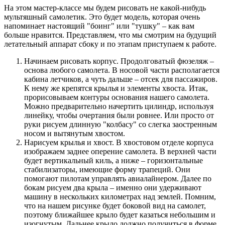
На этом мастер-классе мы будем рисовать не какой-нибудь
мультяшный самолетик. Это будет модель, которая очень
напоминает настоящий "боинг" или "тушку" – как вам
больше нравится. Представляем, что мы смотрим на будущий
летательный аппарат сбоку и по этапам приступаем к работе.
Начинаем рисовать корпус. Продолговатый фюзеляж –
основа любого самолета. В носовой части располагается
кабина летчиков, а чуть дальше – отсек для пассажиров.
К нему же крепятся крылья и элементы хвоста. Итак,
прорисовываем контуры основания нашего самолета.
Можно предварительно начертить цилиндр, используя
линейку, чтобы очертания были ровнее. Или просто от
руки рисуем длинную "колбасу" со слегка заостренным
носом и вытянутым хвостом.
Нарисуем крылья и хвост. В хвостовом отделе корпуса
изображаем заднее оперение самолета. В верхней части
будет вертикальный киль, а ниже – горизонтальные
стабилизаторы, имеющие форму трапеций. Они
помогают пилотам управлять авиалайнером. Далее по
бокам рисуем два крыла – именно они удерживают
машину в нескольких километрах над землей. Помним,
что на нашем рисунке будет боковой вид на самолет,
поэтому ближайшее крыло будет казаться небольшим и
изогнутым. Дальнее крыло должно получиться в форме