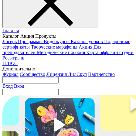
Главная
Каталог
Акция
Продукты
Лагерь
Программы
Видеокурсы
Каталог уроков
Подарочные
сертификаты
Творческие марафоны
Акция
Для
преподавателей
Методические пособия
Карта оффлайн студий
Розыгрыш
ПЛЮС
Дополнительно
Журнал
Сообщество
Лицензия ЛилСкул
Партнёрство
Вход
Вход