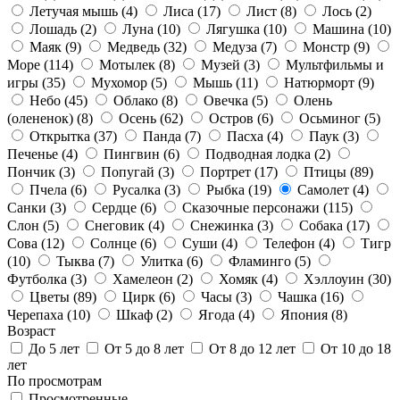
Летучая мышь
(4)
Лиса
(17)
Лист
(8)
Лось
(2)
Лошадь
(2)
Луна
(10)
Лягушка
(10)
Машина
(10)
Маяк
(9)
Медведь
(32)
Медуза
(7)
Монстр
(9)
Море
(114)
Мотылек
(8)
Музей
(3)
Мультфильмы и
игры
(35)
Мухомор
(5)
Мышь
(11)
Натюрморт
(9)
Небо
(45)
Облако
(8)
Овечка
(5)
Олень
(олененок)
(8)
Осень
(62)
Остров
(6)
Осьминог
(5)
Открытка
(37)
Панда
(7)
Пасха
(4)
Паук
(3)
Печенье
(4)
Пингвин
(6)
Подводная лодка
(2)
Пончик
(3)
Попугай
(3)
Портрет
(17)
Птицы
(89)
Пчела
(6)
Русалка
(3)
Рыбка
(19)
Самолет
(4)
Санки
(3)
Сердце
(6)
Сказочные персонажи
(115)
Слон
(5)
Снеговик
(4)
Снежинка
(3)
Собака
(17)
Сова
(12)
Солнце
(6)
Суши
(4)
Телефон
(4)
Тигр
(10)
Тыква
(7)
Улитка
(6)
Фламинго
(5)
Футболка
(3)
Хамелеон
(2)
Хомяк
(4)
Хэллоуин
(30)
Цветы
(89)
Цирк
(6)
Часы
(3)
Чашка
(16)
Черепаха
(10)
Шкаф
(2)
Ягода
(4)
Япония
(8)
Возраст
До 5 лет
От 5 до 8 лет
От 8 до 12 лет
От 10 до 18
лет
По просмотрам
Просмотренные