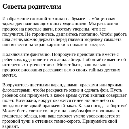
Советы родителям
Изображение сложной техники на бумаге – амбициозная
задача для начинающих юных художников. Мы разложили
процесс на простые шаги, поэтому уверены, что все
получится. Не торопитесь, двигайтесь поэтапно. Чтобы работа
шла легче, можно держать перед глазами модельку самолета
или вывести на экран картинки в похожем ракурсе.
Подключайте фантазию. Попробуйте представить вместе с
ребенком, куда полетит его авиалайнер. Поболтайте вместе об
интересных путешествиях. Может быть, ваш малыш в
процессе рисования расскажет вам о своих тайных детских
мечтах.
Вооружитесь цветными карандашами, красками или яркими
фломастерами, чтобы раскрасить эскиз и сделать фон. Пусть
ребенок сам придумает, в какое время суток экипаж совершает
полет. Возможно, вокруг окажется синее ночное небо со
звездами или яркий оранжевый закат. Какая погода за бортом?
Может быть, светит солнце и на голубом фоне проплывают
пушистые облака, или ваш самолет умело уворачивается от
грозовой тучи в оттенках темно-серого. Придумайте свой
вариант.