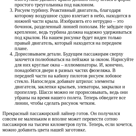
простого треугольника под наклоном.
Рисуем турбину. Реактивный двигатель, благодаря
которому воздушное судно взлетает в небо, находится в
нижней части крыла. Изобразить его нетрудно – это
бочонок, разделенный линией пополам. Не забудьте про
крепление, ведь турбина должна надежно удерживаться
под крылом. На нашем рисунке будет виден только
правый двигатель, который находится на переднем
плане.
Дорисовываем детали. Будущим пассажирам сверху
захочется полюбоваться на пейзажи за окном. Нарисуйте
для них круглые окна – иллюминаторы. И, конечно,
понадобятся двери в разных частях фюзеляжа. В
передней части на кабину пилотов рисуем лобовое
стекло. Напоследок добавьте штрихи: элементы
двигателя, заклепки крыльев, элеваторы, закрылки и
пропеллер. Шасси можно не прорисовывать, ведь они
убраны на время нашего полета. Теперь обведите все
линии, чтобы сделать рисунок четким.
Прекрасный пассажирский лайнер готов. Он получился
совсем не маленьким и вполне может перевести сотню
пассажиров на тысячи километров пути. Теперь, если хочется,
можно добавить цвета нашей заготовке.