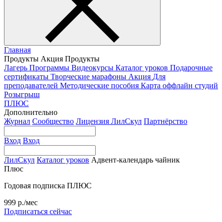
Главная
Продукты
Акция
Продукты
Лагерь
Программы
Видеокурсы
Каталог уроков
Подарочные
сертификаты
Творческие марафоны
Акция
Для
преподавателей
Методические пособия
Карта оффлайн студий
Розыгрыш
ПЛЮС
Дополнительно
Журнал
Сообщество
Лицензия ЛилСкул
Партнёрство
Вход
Вход
ЛилСкул
Каталог уроков
Адвент-календарь чайник
Плюс
Годовая подписка ПЛЮС
999 р./мес
Подписаться сейчас