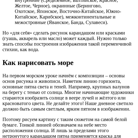
внутренние (Средиземное, Балтийское, Красное,
Желтое, Черное), окраинные (Берингово,
Охотское, Японское, Восточно-Китайское, Южно-
Китайское, Карибское), межконтинентальные и
межостровные (Яванское, Банда, Сулавеси).
Но «для себя» сделать рисунок карандашом или красками
(гуашь, акварель или масло) может каждый. Нужно только
знать способы построения изображения такой переменчивой
стихии, как вода.
Как нарисовать море
На первом морском уроке начнём с композиции – основы
основ рисунка и живописи. Наметим линию горизонта,
основные пятна света и теней. Например, крупных валунов
на берегу с тенью от солнца. Многие начинающие художники
стараются изобразить солнце в веере лучей и жёлтого или
красноватого цвета. Не делайте этого! Наше дневное светило
должно быть самым светлым, ярким пятном в изображении.
Поэтому рисуем картину с таким сюжетом на самой белой
бумаге. Тонкой линией обозначаем на небе место
расположения солнца. И лишь за пределами этого
нетронутого карандашом пятна применяется краска для