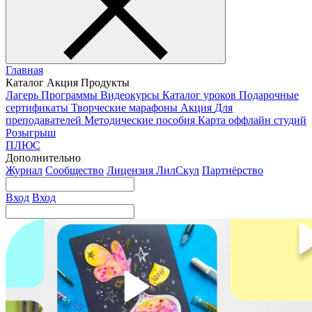
Главная
Каталог
Акция
Продукты
Лагерь
Программы
Видеокурсы
Каталог уроков
Подарочные
сертификаты
Творческие марафоны
Акция
Для
преподавателей
Методические пособия
Карта оффлайн студий
Розыгрыш
ПЛЮС
Дополнительно
Журнал
Сообщество
Лицензия ЛилСкул
Партнёрство
Вход
Вход