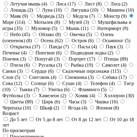
Летучая мышь
(4)
Лиса
(17)
Лист
(8)
Лось
(2)
Лошадь
(2)
Луна
(10)
Лягушка
(10)
Машина
(10)
Маяк
(9)
Медведь
(32)
Медуза
(7)
Монстр
(9)
Море
(114)
Мотылек
(8)
Музей
(3)
Мультфильмы и
игры
(35)
Мухомор
(5)
Мышь
(11)
Натюрморт
(9)
Небо
(45)
Облако
(8)
Овечка
(5)
Олень
(олененок)
(8)
Осень
(62)
Остров
(6)
Осьминог
(5)
Открытка
(37)
Панда
(7)
Пасха
(4)
Паук
(3)
Печенье
(4)
Пингвин
(6)
Подводная лодка
(2)
Пончик
(3)
Попугай
(3)
Портрет
(17)
Птицы
(89)
Пчела
(6)
Русалка
(3)
Рыбка
(19)
Самолет
(4)
Санки
(3)
Сердце
(6)
Сказочные персонажи
(115)
Слон
(5)
Снеговик
(4)
Снежинка
(3)
Собака
(17)
Сова
(12)
Солнце
(6)
Суши
(4)
Телефон
(4)
Тигр
(10)
Тыква
(7)
Улитка
(6)
Фламинго
(5)
Футболка
(3)
Хамелеон
(2)
Хомяк
(4)
Хэллоуин
(30)
Цветы
(89)
Цирк
(6)
Часы
(3)
Чашка
(16)
Черепаха
(10)
Шкаф
(2)
Ягода
(4)
Япония
(8)
Возраст
До 5 лет
От 5 до 8 лет
От 8 до 12 лет
От 10 до 18
лет
По просмотрам
Просмотренные