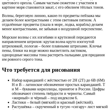
цветового ореола. Самым частым сюжетом с участием в
картине моря становится закат, с его обилием тёплых тонов.
Волны, береговую линию, какие-то предметы пейзажа мы
делаем более контрастными с этим световым пятном. А
отдалённые предметы (скала в море, лодка, корабль) делаем
менее контрастными, не забывая о воздушной перспективе.
Морские волны с их изгибами и крутизной передаются
направлением штрихов: крутая волна круто изогнутой
штриховкой, пологая – более плавными штрихами. Клочья
пены, блики на воде можно высветлить ластиком,
однородные массивы тона растереть пальцами для придания
им ровного серого тона.
Что требуется для рисования
Набор карандашей с жёсткостью от 2Н (2Т) до 6В (6М)
Н и В – латинское обозначение простых карандашей. Т
и М – буквами кириллицы, принятое в России. Цифры
обозначают степень твёрдости и черноты. Самый
«жирный» и чёрный – под индексом 6.
Ластики – белый (мягкий) и красный (жёсткий).
Растушёвка – скрученный в тугую «сигару» лист мягкой