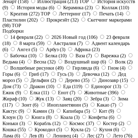
Зенарт
(158)
Иллюстрация
(213)
TOP
История искусств
(9)
История моды
(6)
Керамика
(23)
Коллаж
(110)
Креатив
(272)
TOP
Леттеринг
(17)
Печать
(14)
Пластилин
(202)
Прокреэйт
(32)
Скетчинг маркерами
(98)
TOP
Подборки
14 февраля
(22)
2026 Новый год
(106)
23 февраля
(18)
8 марта
(59)
Австралия
(7)
Адвент календарь
(6)
Ангел
(5)
Арбуз
(3)
Африка
(23)
Бабочка
(10)
Белка
(10)
Ваза
(7)
Варежка
(2)
Ведьма
(4)
Весна
(32)
Воздушный шар
(6)
Волк
(2)
Волшебные рисунки
(49)
Гирлянда
(6)
Гном
(4)
Горы
(6)
Гриб
(17)
Гусь
(3)
Девочка
(12)
Дед
мороз
(5)
Дельфин
(2)
Дерево
(35)
Динозавр
(15)
Дом
(73)
Дракон
(10)
Еда
(119)
Единорог
(13)
Ежик
(9)
Елка
(11)
Енот
(7)
Животные
(396)
Жираф
(10)
Жук
(13)
Заяц
(20)
Зебра
(3)
Зима
(117)
Зонт
(6)
Инопланетянин
(5)
Какао
(7)
Кактус
(9)
Камин
(3)
Капибара
(5)
Кит
(9)
Клоун
(3)
Книга
(8)
Коала
(3)
Конфеты
(6)
Коньки
(3)
Корабль
(12)
Космос
(37)
Костер
(2)
Кошка
(55)
Крокодил
(5)
Кукла
(2)
Кухня
(6)
Лама
(6)
Лев
(8)
Ленивец
(4)
Лес
(27)
Лето
(76)