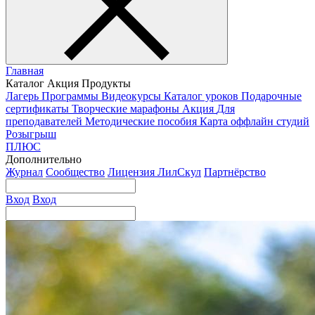
Главная
Каталог
Акция
Продукты
Лагерь
Программы
Видеокурсы
Каталог уроков
Подарочные
сертификаты
Творческие марафоны
Акция
Для
преподавателей
Методические пособия
Карта оффлайн студий
Розыгрыш
ПЛЮС
Дополнительно
Журнал
Сообщество
Лицензия ЛилСкул
Партнёрство
Вход
Вход