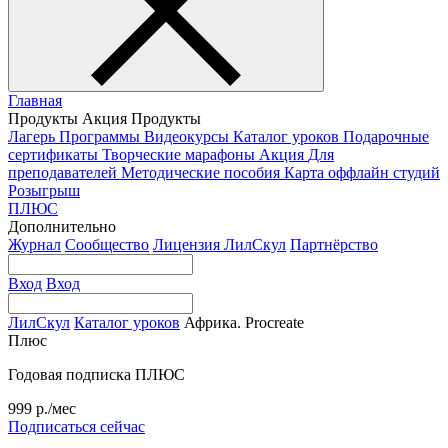
Главная
Продукты
Акция
Продукты
Лагерь
Программы
Видеокурсы
Каталог уроков
Подарочные
сертификаты
Творческие марафоны
Акция
Для
преподавателей
Методические пособия
Карта оффлайн студий
Розыгрыш
ПЛЮС
Дополнительно
Журнал
Сообщество
Лицензия ЛилСкул
Партнёрство
Вход
Вход
ЛилСкул
Каталог уроков
Африка. Procreate
Плюс
Годовая подписка ПЛЮС
999 р./мес
Подписаться сейчас