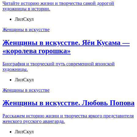
Читайте историю жизни и творчества самой дорогой
художницы в истории.
ЛилСкул
Женщины в искусстве
Женщины в искусстве. Яёи Кусама —
«королева горошка»
Биография и творческий путь современной японской
художницы.
ЛилСкул
Женщины в искусстве
Женщины в искусстве. Любовь Попова
Расскажем историю жизни и творчества яркого представителя
женского русского авангарда.
ЛилСкул