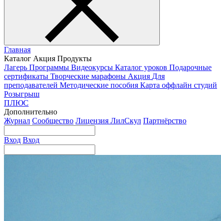
Главная
Каталог
Акция
Продукты
Лагерь
Программы
Видеокурсы
Каталог уроков
Подарочные
сертификаты
Творческие марафоны
Акция
Для
преподавателей
Методические пособия
Карта оффлайн студий
Розыгрыш
ПЛЮС
Дополнительно
Журнал
Сообщество
Лицензия ЛилСкул
Партнёрство
Вход
Вход