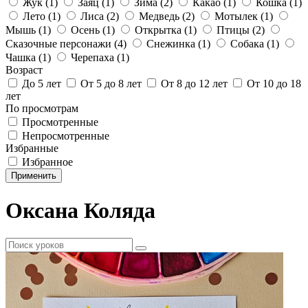
Жук
(1)
Заяц
(1)
Зима
(2)
Какао
(1)
Кошка
(1)
Лето
(1)
Лиса
(2)
Медведь
(2)
Мотылек
(1)
Мышь
(1)
Осень
(1)
Открытка
(1)
Птицы
(2)
Сказочные персонажи
(4)
Снежинка
(1)
Собака
(1)
Чашка
(1)
Черепаха
(1)
Возраст
До 5 лет
От 5 до 8 лет
От 8 до 12 лет
От 10 до 18
лет
По просмотрам
Просмотренные
Непросмотренные
Избранные
Избранное
Применить
Оксана Коляда