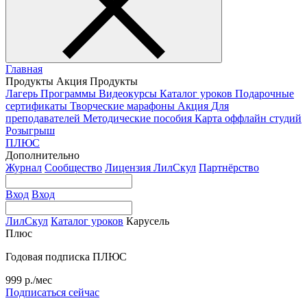
Главная
Продукты
Акция
Продукты
Лагерь
Программы
Видеокурсы
Каталог уроков
Подарочные
сертификаты
Творческие марафоны
Акция
Для
преподавателей
Методические пособия
Карта оффлайн студий
Розыгрыш
ПЛЮС
Дополнительно
Журнал
Сообщество
Лицензия ЛилСкул
Партнёрство
Вход
Вход
ЛилСкул
Каталог уроков
Карусель
Плюс
Годовая подписка ПЛЮС
999 р./мес
Подписаться сейчас