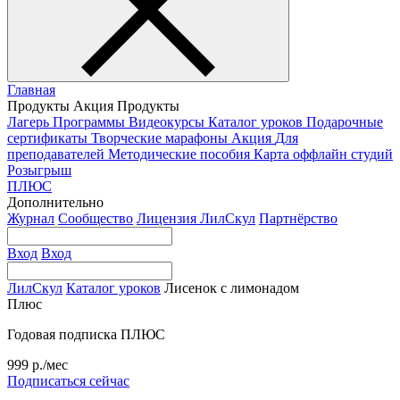
Главная
Продукты
Акция
Продукты
Лагерь
Программы
Видеокурсы
Каталог уроков
Подарочные
сертификаты
Творческие марафоны
Акция
Для
преподавателей
Методические пособия
Карта оффлайн студий
Розыгрыш
ПЛЮС
Дополнительно
Журнал
Сообщество
Лицензия ЛилСкул
Партнёрство
Вход
Вход
ЛилСкул
Каталог уроков
Лисенок с лимонадом
Плюс
Годовая подписка ПЛЮС
999 р./мес
Подписаться сейчас