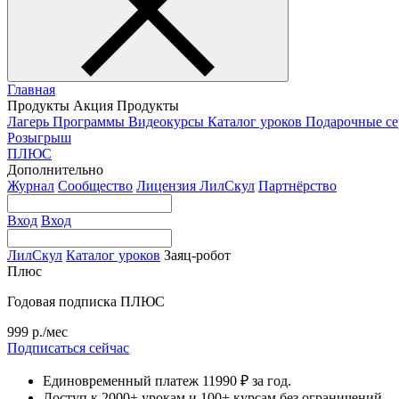
Главная
Продукты
Акция
Продукты
Лагерь
Программы
Видеокурсы
Каталог уроков
Подарочные с
Розыгрыш
ПЛЮС
Дополнительно
Журнал
Сообщество
Лицензия ЛилСкул
Партнёрство
Вход
Вход
ЛилСкул
Каталог уроков
Заяц-робот
Плюс
Годовая подписка ПЛЮС
999 р./мес
Подписаться сейчас
Единовременный платеж 11990 ₽ за год.
Доступ к 2000+ урокам и 100+ курсам без ограничений.