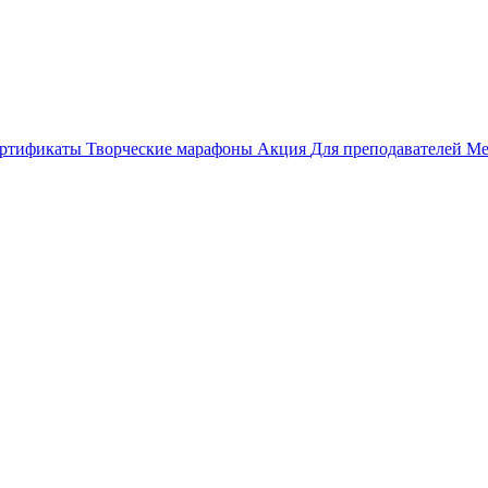
ертификаты
Творческие марафоны
Акция
Для преподавателей
Ме