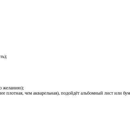
ть);
по желанию);
енее плотная, чем акварельная), подойдёт альбомный лист или бум