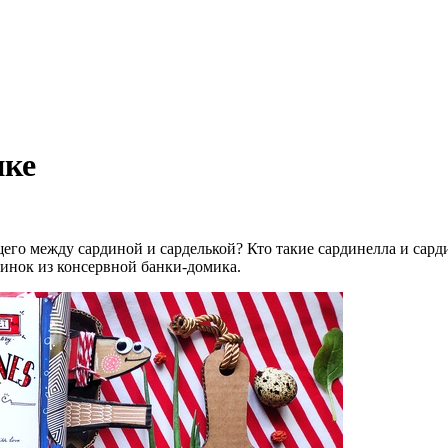
нке
его между сардиной и сарделькой? Кто такие сардинелла и сард
динок из консервной банки-домика.