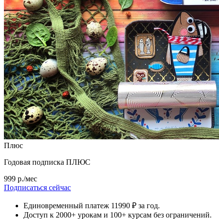
Плюс
Годовая подписка ПЛЮС
999 р./мес
Подписаться сейчас
Единовременный платеж 11990 ₽ за год.
Доступ к 2000+ урокам и 100+ курсам без ограничений.