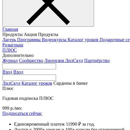
Главная
Продукты
Акция
Продукты
Лагерь
Программы
Видеокурсы
Каталог уроков
Подарочные с
Розыгрыш
ПЛЮС
Дополнительно
Журнал
Сообщество
Лицензия ЛилСкул
Партнёрство
Вход
Вход
ЛилСкул
Каталог уроков
Сардины в банке
Плюс
Годовая подписка ПЛЮС
999 р./мес
Подписаться сейчас
Единовременный платеж 11990 ₽ за год.
Доступ к 2000+ урокам и 100+ курсам без ограничений.