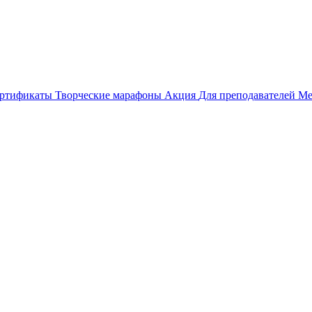
ертификаты
Творческие марафоны
Акция
Для преподавателей
Ме