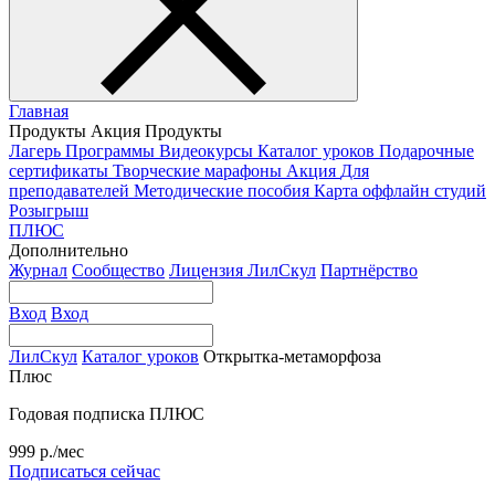
Главная
Продукты
Акция
Продукты
Лагерь
Программы
Видеокурсы
Каталог уроков
Подарочные
сертификаты
Творческие марафоны
Акция
Для
преподавателей
Методические пособия
Карта оффлайн студий
Розыгрыш
ПЛЮС
Дополнительно
Журнал
Сообщество
Лицензия ЛилСкул
Партнёрство
Вход
Вход
ЛилСкул
Каталог уроков
Открытка-метаморфоза
Плюс
Годовая подписка ПЛЮС
999 р./мес
Подписаться сейчас