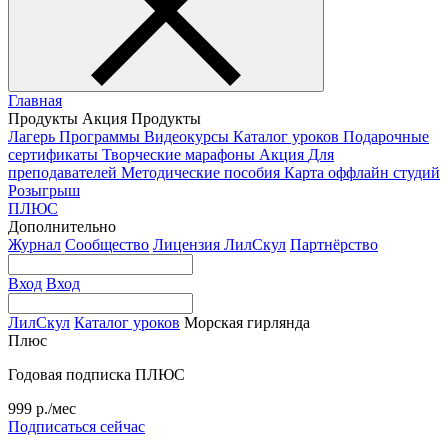
Главная
Продукты
Акция
Продукты
Лагерь
Программы
Видеокурсы
Каталог уроков
Подарочные
сертификаты
Творческие марафоны
Акция
Для
преподавателей
Методические пособия
Карта оффлайн студий
Розыгрыш
ПЛЮС
Дополнительно
Журнал
Сообщество
Лицензия ЛилСкул
Партнёрство
Вход
Вход
ЛилСкул
Каталог уроков
Морская гирлянда
Плюс
Годовая подписка ПЛЮС
999 р./мес
Подписаться сейчас