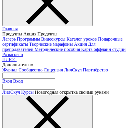
Главная
Продукты
Акция
Продукты
Лагерь
Программы
Видеокурсы
Каталог уроков
Подарочные
сертификаты
Творческие марафоны
Акция
Для
преподавателей
Методические пособия
Карта оффлайн студий
Розыгрыш
ПЛЮС
Дополнительно
Журнал
Сообщество
Лицензия ЛилСкул
Партнёрство
Вход
Вход
ЛилСкул
Курсы
Новогодняя открытка своими руками