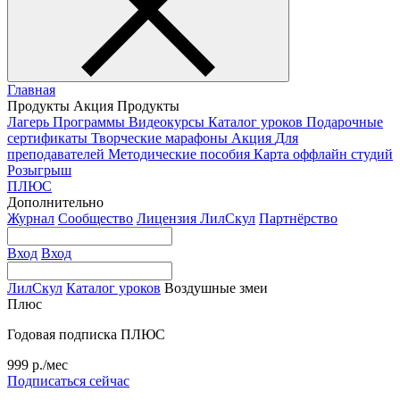
Главная
Продукты
Акция
Продукты
Лагерь
Программы
Видеокурсы
Каталог уроков
Подарочные
сертификаты
Творческие марафоны
Акция
Для
преподавателей
Методические пособия
Карта оффлайн студий
Розыгрыш
ПЛЮС
Дополнительно
Журнал
Сообщество
Лицензия ЛилСкул
Партнёрство
Вход
Вход
ЛилСкул
Каталог уроков
Воздушные змеи
Плюс
Годовая подписка ПЛЮС
999 р./мес
Подписаться сейчас