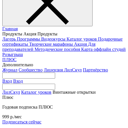
Главная
Продукты
Акция
Продукты
Лагерь
Программы
Видеокурсы
Каталог уроков
Подарочные
сертификаты
Творческие марафоны
Акция
Для
преподавателей
Методические пособия
Карта оффлайн студий
Розыгрыш
ПЛЮС
Дополнительно
Журнал
Сообщество
Лицензия ЛилСкул
Партнёрство
Вход
Вход
ЛилСкул
Каталог уроков
Винтажные открытки
Плюс
Годовая подписка ПЛЮС
999 р./мес
Подписаться сейчас