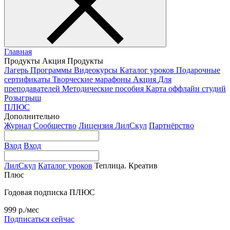
Главная
Продукты
Акция
Продукты
Лагерь
Программы
Видеокурсы
Каталог уроков
Подарочные
сертификаты
Творческие марафоны
Акция
Для
преподавателей
Методические пособия
Карта оффлайн студий
Розыгрыш
ПЛЮС
Дополнительно
Журнал
Сообщество
Лицензия ЛилСкул
Партнёрство
Вход
Вход
ЛилСкул
Каталог уроков
Теплица. Креатив
Плюс
Годовая подписка ПЛЮС
999 р./мес
Подписаться сейчас