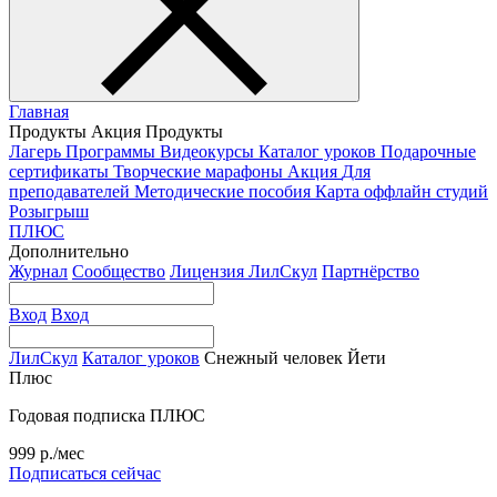
Главная
Продукты
Акция
Продукты
Лагерь
Программы
Видеокурсы
Каталог уроков
Подарочные
сертификаты
Творческие марафоны
Акция
Для
преподавателей
Методические пособия
Карта оффлайн студий
Розыгрыш
ПЛЮС
Дополнительно
Журнал
Сообщество
Лицензия ЛилСкул
Партнёрство
Вход
Вход
ЛилСкул
Каталог уроков
Снежный человек Йети
Плюс
Годовая подписка ПЛЮС
999 р./мес
Подписаться сейчас