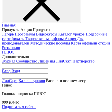
Главная
Продукты
Акция
Продукты
Лагерь
Программы
Видеокурсы
Каталог уроков
Подарочные
сертификаты
Творческие марафоны
Акция
Для
преподавателей
Методические пособия
Карта оффлайн студий
Розыгрыш
ПЛЮС
Дополнительно
Журнал
Сообщество
Лицензия ЛилСкул
Партнёрство
Вход
Вход
ЛилСкул
Каталог уроков
Рассвет в осеннем лесу
Плюс
Годовая подписка ПЛЮС
999 р./мес
Подписаться сейчас