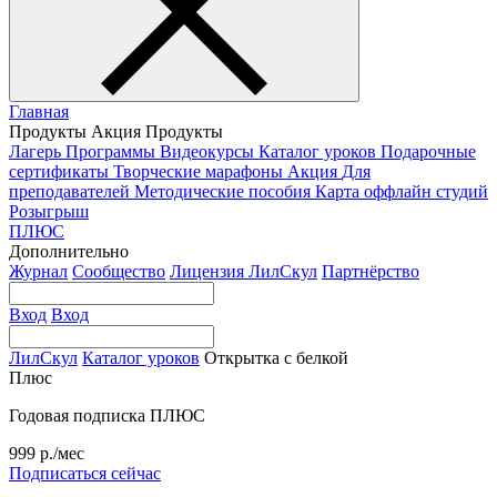
Главная
Продукты
Акция
Продукты
Лагерь
Программы
Видеокурсы
Каталог уроков
Подарочные
сертификаты
Творческие марафоны
Акция
Для
преподавателей
Методические пособия
Карта оффлайн студий
Розыгрыш
ПЛЮС
Дополнительно
Журнал
Сообщество
Лицензия ЛилСкул
Партнёрство
Вход
Вход
ЛилСкул
Каталог уроков
Открытка с белкой
Плюс
Годовая подписка ПЛЮС
999 р./мес
Подписаться сейчас