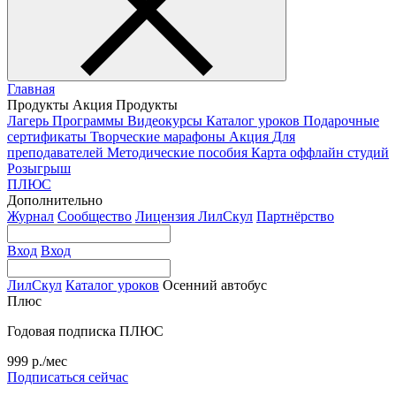
Главная
Продукты
Акция
Продукты
Лагерь
Программы
Видеокурсы
Каталог уроков
Подарочные
сертификаты
Творческие марафоны
Акция
Для
преподавателей
Методические пособия
Карта оффлайн студий
Розыгрыш
ПЛЮС
Дополнительно
Журнал
Сообщество
Лицензия ЛилСкул
Партнёрство
Вход
Вход
ЛилСкул
Каталог уроков
Осенний автобус
Плюс
Годовая подписка ПЛЮС
999 р./мес
Подписаться сейчас