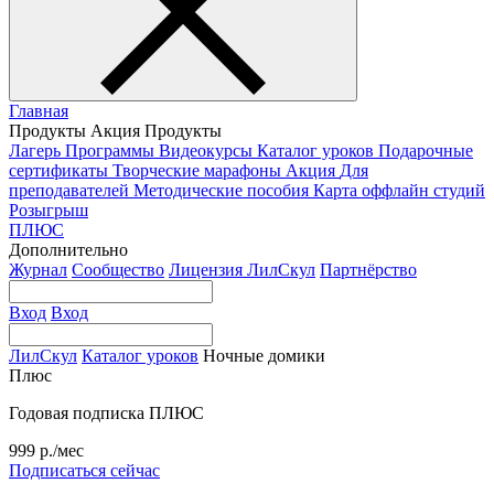
Главная
Продукты
Акция
Продукты
Лагерь
Программы
Видеокурсы
Каталог уроков
Подарочные
сертификаты
Творческие марафоны
Акция
Для
преподавателей
Методические пособия
Карта оффлайн студий
Розыгрыш
ПЛЮС
Дополнительно
Журнал
Сообщество
Лицензия ЛилСкул
Партнёрство
Вход
Вход
ЛилСкул
Каталог уроков
Ночные домики
Плюс
Годовая подписка ПЛЮС
999 р./мес
Подписаться сейчас