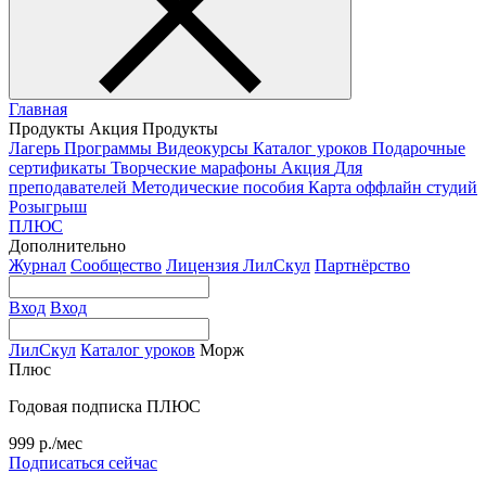
Главная
Продукты
Акция
Продукты
Лагерь
Программы
Видеокурсы
Каталог уроков
Подарочные
сертификаты
Творческие марафоны
Акция
Для
преподавателей
Методические пособия
Карта оффлайн студий
Розыгрыш
ПЛЮС
Дополнительно
Журнал
Сообщество
Лицензия ЛилСкул
Партнёрство
Вход
Вход
ЛилСкул
Каталог уроков
Морж
Плюс
Годовая подписка ПЛЮС
999 р./мес
Подписаться сейчас