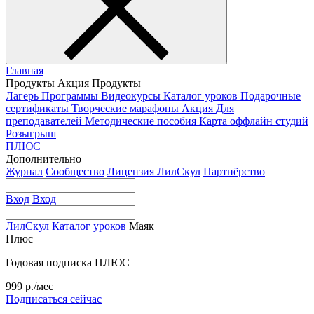
Главная
Продукты
Акция
Продукты
Лагерь
Программы
Видеокурсы
Каталог уроков
Подарочные
сертификаты
Творческие марафоны
Акция
Для
преподавателей
Методические пособия
Карта оффлайн студий
Розыгрыш
ПЛЮС
Дополнительно
Журнал
Сообщество
Лицензия ЛилСкул
Партнёрство
Вход
Вход
ЛилСкул
Каталог уроков
Маяк
Плюс
Годовая подписка ПЛЮС
999 р./мес
Подписаться сейчас