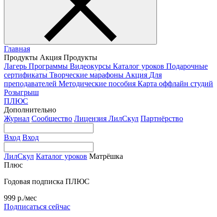
Главная
Продукты
Акция
Продукты
Лагерь
Программы
Видеокурсы
Каталог уроков
Подарочные
сертификаты
Творческие марафоны
Акция
Для
преподавателей
Методические пособия
Карта оффлайн студий
Розыгрыш
ПЛЮС
Дополнительно
Журнал
Сообщество
Лицензия ЛилСкул
Партнёрство
Вход
Вход
ЛилСкул
Каталог уроков
Матрёшка
Плюс
Годовая подписка ПЛЮС
999 р./мес
Подписаться сейчас