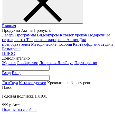
Главная
Продукты
Акция
Продукты
Лагерь
Программы
Видеокурсы
Каталог уроков
Подарочные
сертификаты
Творческие марафоны
Акция
Для
преподавателей
Методические пособия
Карта оффлайн студий
Розыгрыш
ПЛЮС
Дополнительно
Журнал
Сообщество
Лицензия ЛилСкул
Партнёрство
Вход
Вход
ЛилСкул
Каталог уроков
Крокодил на берегу реки
Плюс
Годовая подписка ПЛЮС
999 р./мес
Подписаться сейчас