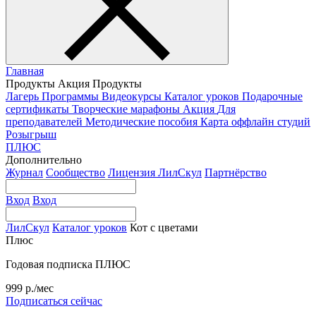
Главная
Продукты
Акция
Продукты
Лагерь
Программы
Видеокурсы
Каталог уроков
Подарочные
сертификаты
Творческие марафоны
Акция
Для
преподавателей
Методические пособия
Карта оффлайн студий
Розыгрыш
ПЛЮС
Дополнительно
Журнал
Сообщество
Лицензия ЛилСкул
Партнёрство
Вход
Вход
ЛилСкул
Каталог уроков
Кот с цветами
Плюс
Годовая подписка ПЛЮС
999 р./мес
Подписаться сейчас