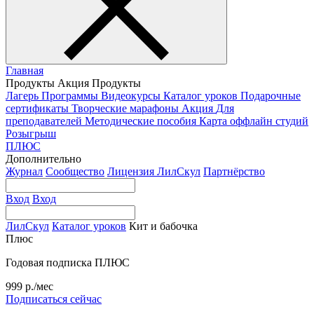
Главная
Продукты
Акция
Продукты
Лагерь
Программы
Видеокурсы
Каталог уроков
Подарочные
сертификаты
Творческие марафоны
Акция
Для
преподавателей
Методические пособия
Карта оффлайн студий
Розыгрыш
ПЛЮС
Дополнительно
Журнал
Сообщество
Лицензия ЛилСкул
Партнёрство
Вход
Вход
ЛилСкул
Каталог уроков
Кит и бабочка
Плюс
Годовая подписка ПЛЮС
999 р./мес
Подписаться сейчас