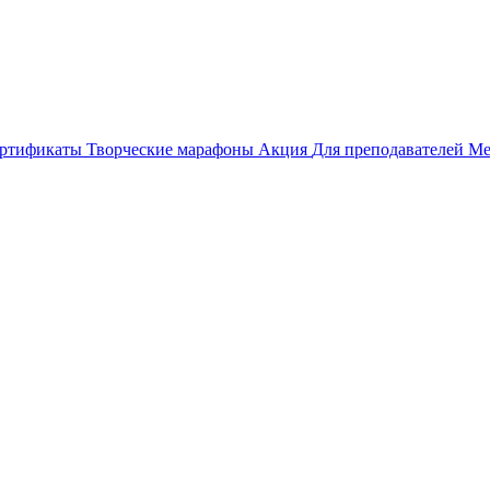
ертификаты
Творческие марафоны
Акция
Для преподавателей
Ме