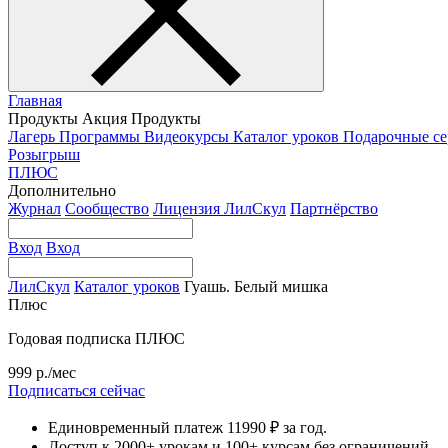
Главная
Продукты
Акция
Продукты
Лагерь
Программы
Видеокурсы
Каталог уроков
Подарочные с
Розыгрыш
ПЛЮС
Дополнительно
Журнал
Сообщество
Лицензия ЛилСкул
Партнёрство
Вход
Вход
ЛилСкул
Каталог уроков
Гуашь. Белый мишка
Плюс
Годовая подписка ПЛЮС
999 р./мес
Подписаться сейчас
Единовременный платеж 11990 ₽ за год.
Доступ к 2000+ урокам и 100+ курсам без ограничений.