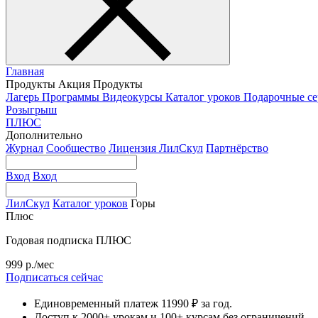
Главная
Продукты
Акция
Продукты
Лагерь
Программы
Видеокурсы
Каталог уроков
Подарочные с
Розыгрыш
ПЛЮС
Дополнительно
Журнал
Сообщество
Лицензия ЛилСкул
Партнёрство
Вход
Вход
ЛилСкул
Каталог уроков
Горы
Плюс
Годовая подписка ПЛЮС
999 р./мес
Подписаться сейчас
Единовременный платеж 11990 ₽ за год.
Доступ к 2000+ урокам и 100+ курсам без ограничений.