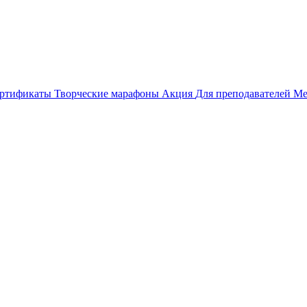
ертификаты
Творческие марафоны
Акция
Для преподавателей
Ме