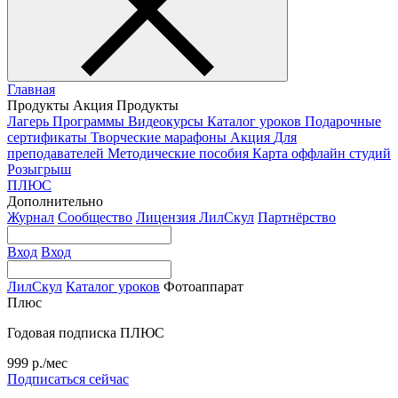
Главная
Продукты
Акция
Продукты
Лагерь
Программы
Видеокурсы
Каталог уроков
Подарочные
сертификаты
Творческие марафоны
Акция
Для
преподавателей
Методические пособия
Карта оффлайн студий
Розыгрыш
ПЛЮС
Дополнительно
Журнал
Сообщество
Лицензия ЛилСкул
Партнёрство
Вход
Вход
ЛилСкул
Каталог уроков
Фотоаппарат
Плюс
Годовая подписка ПЛЮС
999 р./мес
Подписаться сейчас