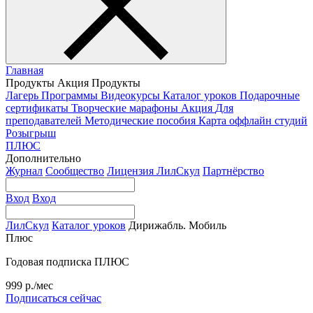
Главная
Продукты
Акция
Продукты
Лагерь
Программы
Видеокурсы
Каталог уроков
Подарочные
сертификаты
Творческие марафоны
Акция
Для
преподавателей
Методические пособия
Карта оффлайн студий
Розыгрыш
ПЛЮС
Дополнительно
Журнал
Сообщество
Лицензия ЛилСкул
Партнёрство
Вход
Вход
ЛилСкул
Каталог уроков
Дирижабль. Мобиль
Плюс
Годовая подписка ПЛЮС
999 р./мес
Подписаться сейчас