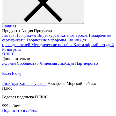
Главная
Продукты
Акция
Продукты
Лагерь
Программы
Видеокурсы
Каталог уроков
Подарочные
сертификаты
Творческие марафоны
Акция
Для
преподавателей
Методические пособия
Карта оффлайн студий
Розыгрыш
ПЛЮС
Дополнительно
Журнал
Сообщество
Лицензия ЛилСкул
Партнёрство
Вход
Вход
ЛилСкул
Каталог уроков
Акварель. Морской пейзаж
Плюс
Годовая подписка ПЛЮС
999 р./мес
Подписаться сейчас