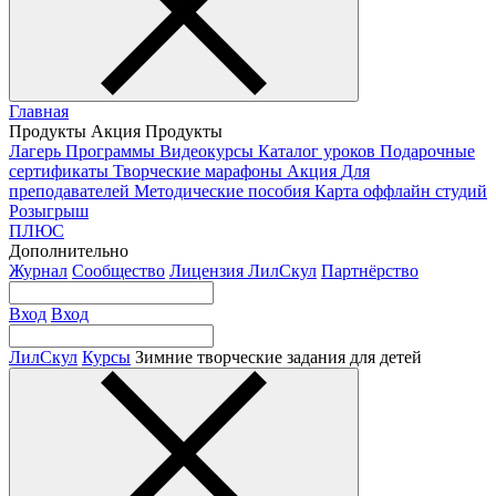
Главная
Продукты
Акция
Продукты
Лагерь
Программы
Видеокурсы
Каталог уроков
Подарочные
сертификаты
Творческие марафоны
Акция
Для
преподавателей
Методические пособия
Карта оффлайн студий
Розыгрыш
ПЛЮС
Дополнительно
Журнал
Сообщество
Лицензия ЛилСкул
Партнёрство
Вход
Вход
ЛилСкул
Курсы
Зимние творческие задания для детей