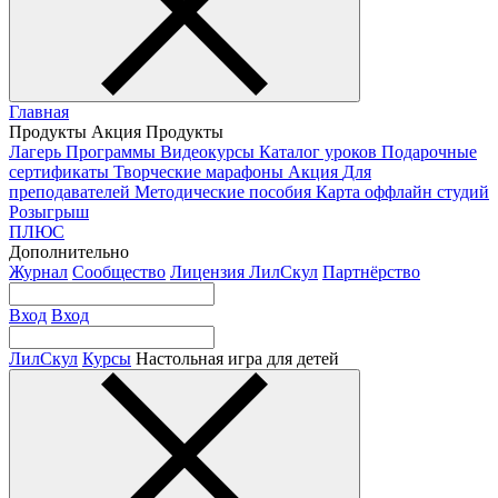
Главная
Продукты
Акция
Продукты
Лагерь
Программы
Видеокурсы
Каталог уроков
Подарочные
сертификаты
Творческие марафоны
Акция
Для
преподавателей
Методические пособия
Карта оффлайн студий
Розыгрыш
ПЛЮС
Дополнительно
Журнал
Сообщество
Лицензия ЛилСкул
Партнёрство
Вход
Вход
ЛилСкул
Курсы
Настольная игра для детей