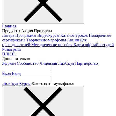
Главная
Продукты
Акция
Продукты
Лагерь
Программы
Видеокурсы
Каталог уроков
Подарочные
сертификаты
Творческие марафоны
Акция
Для
преподавателей
Методические пособия
Карта оффлайн студий
Розыгрыш
ПЛЮС
Дополнительно
Журнал
Сообщество
Лицензия ЛилСкул
Партнёрство
Вход
Вход
ЛилСкул
Курсы
Как создать мультфильм