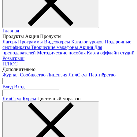
Главная
Продукты
Акция
Продукты
Лагерь
Программы
Видеокурсы
Каталог уроков
Подарочные
сертификаты
Творческие марафоны
Акция
Для
преподавателей
Методические пособия
Карта оффлайн студий
Розыгрыш
ПЛЮС
Дополнительно
Журнал
Сообщество
Лицензия ЛилСкул
Партнёрство
Вход
Вход
ЛилСкул
Курсы
Цветочный марафон