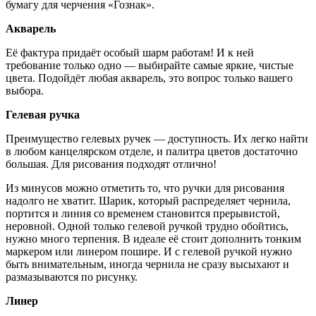
бумагу для черчения «Гознак».
Акварель
Её фактура придаёт особый шарм работам! И к ней
требование только одно — выбирайте самые яркие, чистые
цвета. Подойдёт любая акварель, это вопрос только вашего
выбора.
Гелевая ручка
Преимущество гелевых ручек — доступность. Их легко найти
в любом канцелярском отделе, и палитра цветов достаточно
большая. Для рисования подходят отлично!
Из минусов можно отметить то, что ручки для рисования
надолго не хватит. Шарик, который распределяет чернила,
портится и линия со временем становится прерывистой,
неровной. Одной только гелевой ручкой трудно обойтись,
нужно много терпения. В идеале её стоит дополнить тонким
маркером или линером пошире. И с гелевой ручкой нужно
быть внимательным, иногда чернила не сразу высыхают и
размазываются по рисунку.
Линер