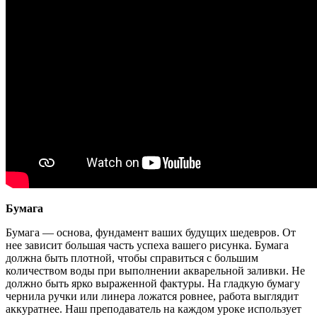
Бумага
Бумага — основа, фундамент ваших будущих шедевров. От
нее зависит большая часть успеха вашего рисунка. Бумага
должна быть плотной, чтобы справиться с большим
количеством воды при выполнении акварельной заливки. Не
должно быть ярко выраженной фактуры. На гладкую бумагу
чернила ручки или линера ложатся ровнее, работа выглядит
аккуратнее. Наш преподаватель на каждом уроке использует