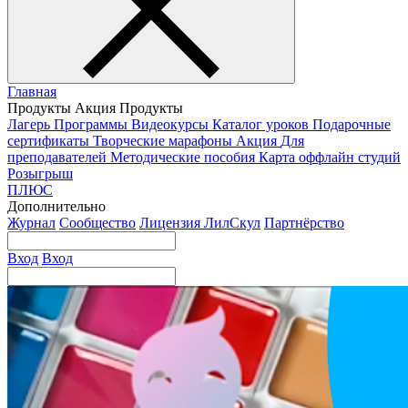
Главная
Продукты
Акция
Продукты
Лагерь
Программы
Видеокурсы
Каталог уроков
Подарочные
сертификаты
Творческие марафоны
Акция
Для
преподавателей
Методические пособия
Карта оффлайн студий
Розыгрыш
ПЛЮС
Дополнительно
Журнал
Сообщество
Лицензия ЛилСкул
Партнёрство
Вход
Вход