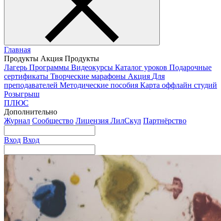
Главная
Продукты
Акция
Продукты
Лагерь
Программы
Видеокурсы
Каталог уроков
Подарочные
сертификаты
Творческие марафоны
Акция
Для
преподавателей
Методические пособия
Карта оффлайн студий
Розыгрыш
ПЛЮС
Дополнительно
Журнал
Сообщество
Лицензия ЛилСкул
Партнёрство
Вход
Вход