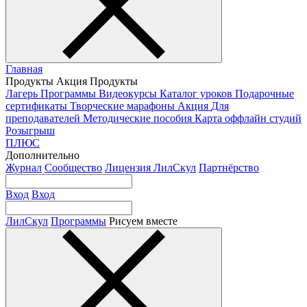
Главная
Продукты
Акция
Продукты
Лагерь
Программы
Видеокурсы
Каталог уроков
Подарочные
сертификаты
Творческие марафоны
Акция
Для
преподавателей
Методические пособия
Карта оффлайн студий
Розыгрыш
ПЛЮС
Дополнительно
Журнал
Сообщество
Лицензия ЛилСкул
Партнёрство
Вход
Вход
ЛилСкул
Программы
Рисуем вместе