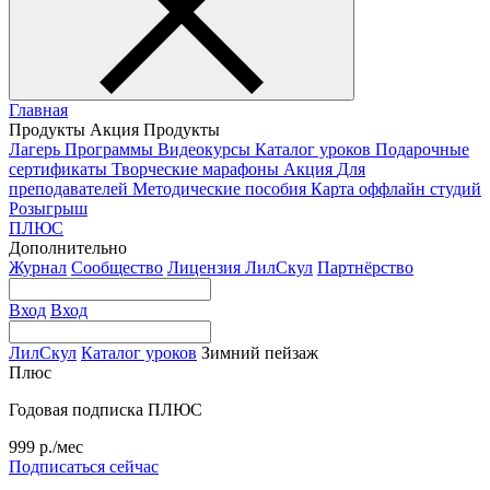
Главная
Продукты
Акция
Продукты
Лагерь
Программы
Видеокурсы
Каталог уроков
Подарочные
сертификаты
Творческие марафоны
Акция
Для
преподавателей
Методические пособия
Карта оффлайн студий
Розыгрыш
ПЛЮС
Дополнительно
Журнал
Сообщество
Лицензия ЛилСкул
Партнёрство
Вход
Вход
ЛилСкул
Каталог уроков
Зимний пейзаж
Плюс
Годовая подписка ПЛЮС
999 р./мес
Подписаться сейчас