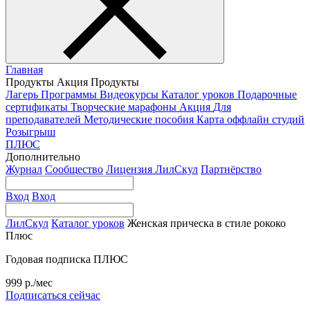
Главная
Продукты
Акция
Продукты
Лагерь
Программы
Видеокурсы
Каталог уроков
Подарочные
сертификаты
Творческие марафоны
Акция
Для
преподавателей
Методические пособия
Карта оффлайн студий
Розыгрыш
ПЛЮС
Дополнительно
Журнал
Сообщество
Лицензия ЛилСкул
Партнёрство
Вход
Вход
ЛилСкул
Каталог уроков
Женская прическа в стиле рококо
Плюс
Годовая подписка ПЛЮС
999 р./мес
Подписаться сейчас