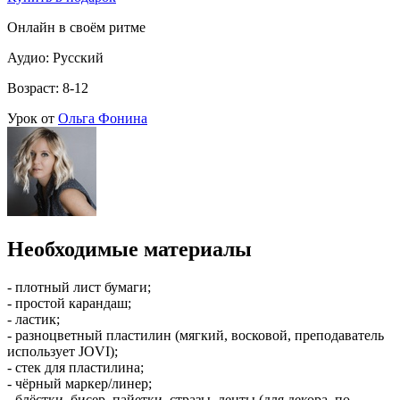
Онлайн в своём ритме
Аудио: Русский
Возраст: 8-12
Урок от
Ольга Фонина
Необходимые материалы
- плотный лист бумаги;
- простой карандаш;
- ластик;
- разноцветный пластилин (мягкий, восковой, преподаватель
использует JOVI);
- стек для пластилина;
- чёрный маркер/линер;
- блёстки, бисер, пайетки, стразы, ленты (для декора, по